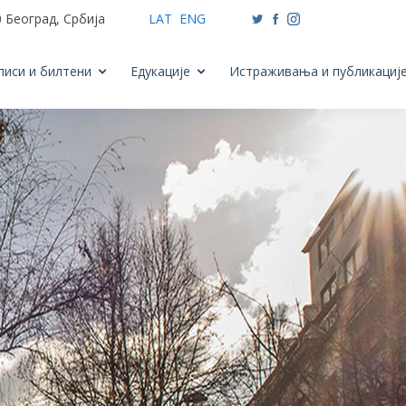
 Београд, Србија
LAT
ENG
писи и билтени
Едукације
Истраживања и публикациј
Next