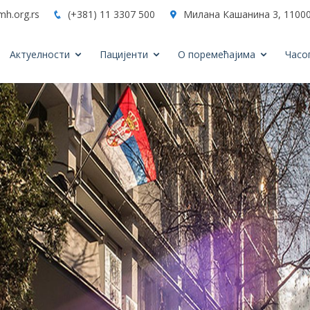
mh.org.rs
(+381) 11 3307 500
Милана Кашанина 3, 11000
Актуелности
Пацијенти
О поремећајима
Часо