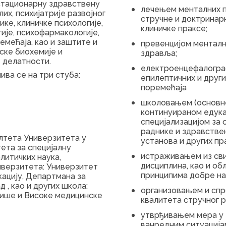
 стационарну здравствену
лечењем менталних 
их, психијатрије развојног
стручне и доктринар
ике, клиничке психологије,
клиничке праксе;
ије, психофармакологије,
емећаја, као и заштите и
превенцијом менталн
ске биохемије и
здравља;
 делатности.
електроенцефалограф
ва се на три стуба:
епилептичних и друг
поремећаја
школовањем (основне
континуираном едука
специјализацијом за 
раднике и здравстве
ултета Универзитета у
установа и других пр
ета за специјалну
истраживањем из сви
литичких наука,
дисциплина, као и о
иверзитета: Универзитет
принципима добре на
кацију, Департмана за
 , као и других школа:
организовањем и сп
Више и Високе медицинске
квалитета стручног р
утврђивањем мера у 
ванредним ситуација