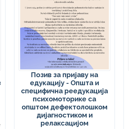
Позив за пријаву на
з
едукацију - Општа и
специфична реедукација
психомоторике са
општом дефектолошком
дијагностиком и
релаксацијом
е