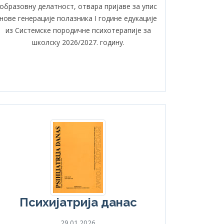
образовну делатност, отвара пријаве за упис
нове генерације полазника I године едукације
из Системске породичне психотерапије за
школску 2026/2027. годину.
Психијатрија данас
29.01.2026