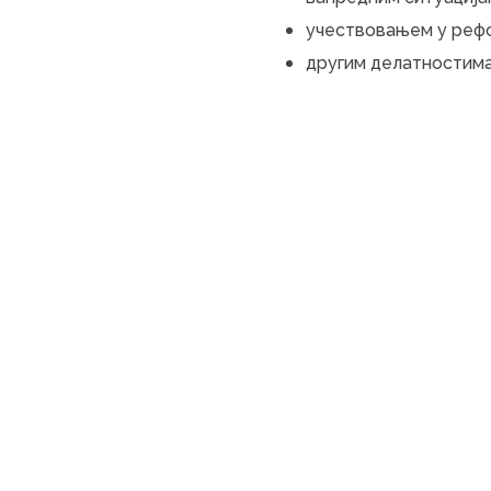
учествовањем у реф
другим делатностима 