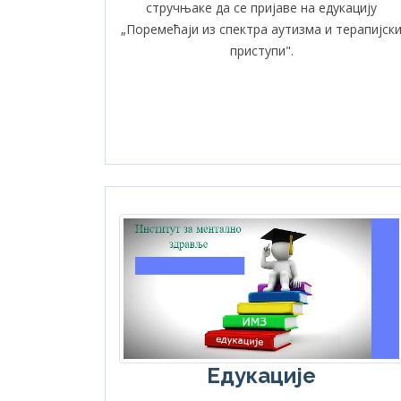
стручњаке да се пријаве на едукацију
„Поремећаји из спектра аутизма и терапијск
приступи".
Едукације