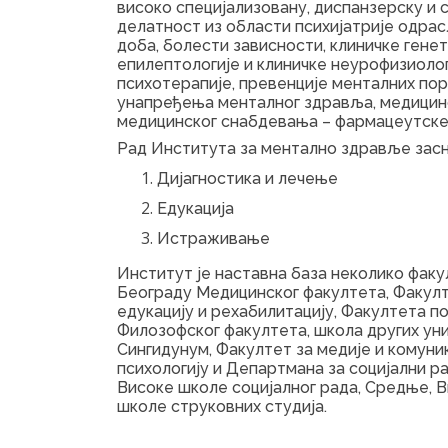
високо специјализовану, диспанзерску и
делатност из области психијатрије одрасл
доба, болести зависности, клиничке генет
епилептологије и клиничке неурофизиолог
психотерапије, превенције менталних пор
унапређења менталног здравља, медицин
медицинског снабдевања – фармацеутске
Рад Института за ментално здравље засни
Дијагностика и лечење
Едукација
Истраживање
Институт је наставна база неколико фак
Београду Медицинског факултета, Факулт
едукацију и рехабилитацију, Факултета по
Филозофског факултета, школа других ун
Сингидунум, Факултет за медије и комуни
психологију и Департмана за социјални рад
Високе школе социјалног рада, Средње, 
школе струковних студија.