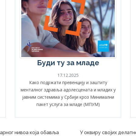
Буди ту за младе
17.12.2025
Како подржати превенцију и заштиту
менталног здравља адолесцената и младих у
јавним системима у Србији кроз Минимални
пакет услуга за младе (МПУМ)
арног нивоа која обавља
У оквиру својих делатно