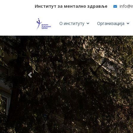
Институт за ментално здравље
info@i
О институту
Организација
Previous