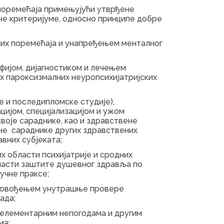
поремећаја примењујући утврђене
не критеријуме, односно принципе добре
их поремећаја и унапређењем менталног
ијом, дијагностиком и лечењем
их пароксизмалних неуропсихијатријских
 и последипломске студије),
цијом, специјализацијом и ужом
своје сараднике, као и здравствене
не сараднике других здравствених
авних субјеката;
х области психијатрије и сродних
бласти заштите душевног здравља по
учне праксе;
ровођењем унутрашње провере
ада;
елементарним непогодама и другим
ма;