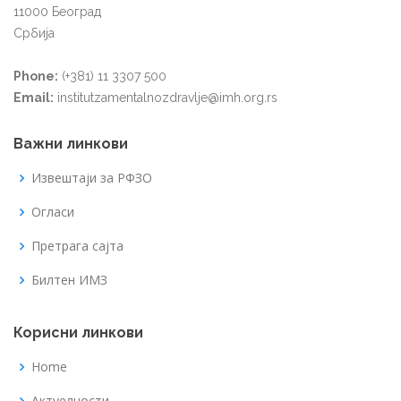
11000 Београд
Србија
Phone:
(+381) 11 3307 500
Email:
institutzamentalnozdravlje@imh.org.rs
Важни линкови
Извештаји за РФЗО
Огласи
Претрага сајта
Билтен ИМЗ
Корисни линкови
Home
Актуелности