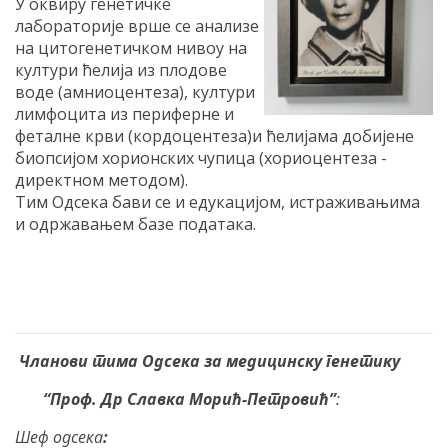
У оквиру генетичке
лабораторије врше се анализе
на цитогенетичком нивоу на
култури ћелија из плодове
воде (амниоцентеза), култури
лимфоцита из периферне и
феталне крви (кордоцентеза)и ћелијама добијене
биопсијом хорионских чупица (хориоцентеза -
директном методом).
Тим Одсека бави се и едукацијом, истраживањима
и одржавањем базе података.
Чланови тима Одсека за медицинску генетику
“Проф. Др Славка Морић-Петровић”
:
Шеф одсека
: