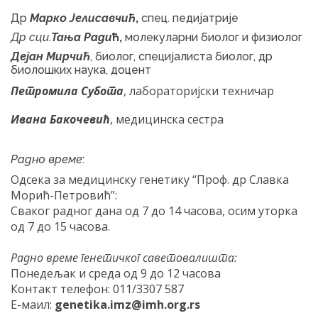
Др
Марко Јелисавчић
,
спец. педијатрије
Др сци.
Тања Ради
ћ,
молекуларни биолог и физиолог
Дејан Мирчић
, биолог, специјалиста биолог, др
биолошких наука, доцент
Петромила Субота
, лабораторијски техничар
Ивана Бакочевић
, медицинска сестра
Радно време
:
Одсека за медицинску генетику “Проф. др Славка
Морић-Петровић”:
Сваког радног дана од 7 до 14 часова, осим уторка
од 7 до 15 часова.
Радно време генетичког саветовалишта:
Понедељак и среда од 9 до 12 часова
Контакт телефон: 011/3307 587
Е-маил:
genetika
.
imz
@
imh
.
org
.
rs