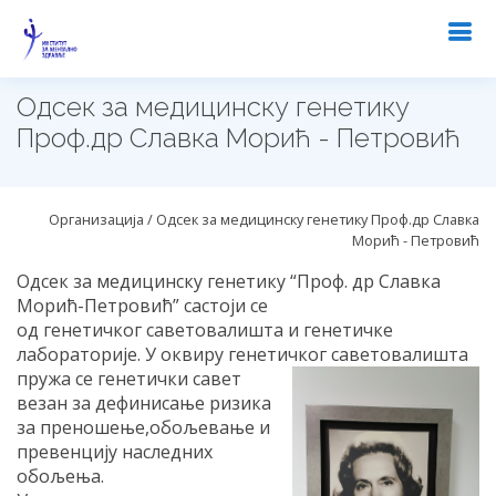
Одсек за медицинску генетику
Проф.др Славка Морић - Петровић
Организација / Одсек за медицинску генетику Проф.др Славка
Морић - Петровић
Одсек за медицинску генетику “Проф. др Славка
Морић-Петровић” састоји се
од генетичког саветовалишта и генетичке
лабораторије. У оквиру генетичког саветовалишта
пружа се генетички савет
везан за дефинисање ризика
за преношење,обољевање и
превенцију наследних
обољења.