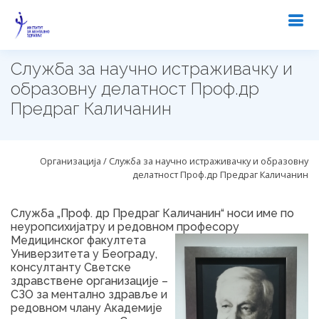
Служба за научно истраживачку и
образовну делатност Проф.др
Предраг Каличанин
Организација / Служба за научно истраживачку и образовну
делатност Проф.др Предраг Каличанин
Служба „Проф. др Предраг Каличанин“ носи име по
неуропсихијатру и редовном професору
Медицинског факултета
Универзитета у Београду,
консултанту Светске
здравствене организације –
СЗО за ментално здравље и
редовном члану Академије