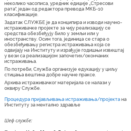
неколико часописа, уредник едиције „Стресови
рата“, један од редактора превода МКБ-10
класификације.
Задатак СЛУЖБЕ је да конципира и изводи научно-
истраживачке пројекте за чију реализацију се
средства обезбеђују било у земљи или у
иностранству. Осим тога, јединица се стара о
обезбеђивању регистра истраживања која се
одвијају на Институту и израђује годишњи извештај
у вези са реализацијом започетих/окончаних
истраживања.
По потреби, Служба организује едукацију у циљу
стицања вештина добре научне праксе.
Архива истраживачког материјала се налази у
оквиру Службе.
Процедура пријављивања истраживања/пројекта
на
Институту за ментално здравље
Шеф службе: