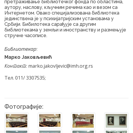
претраживање библиотечког фонда по областима,
аутору, наслову, кључним речима као и везом са
Интернетом. Овако специјализована библиотека
јединствена је у психијатријским установама у
Србији. Бибилотека сарађује са другим
библиотекама у земљи и иностранству и размењује
стручне часописе.
Библиотекар
:
Марко Јаковљевић
Контакт
: marko.jakovljevic@imh.org.rs
Тел. 011/ 3307535;
Фотографије: