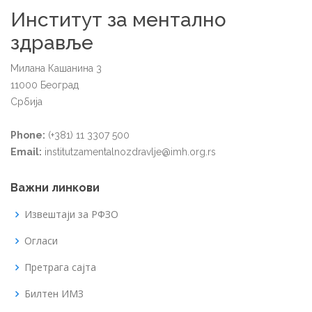
Институт за ментално
здравље
Милана Кашанина 3
11000 Београд
Србија
Phone:
(+381) 11 3307 500
Email:
institutzamentalnozdravlje@imh.org.rs
Важни линкови
Извештаји за РФЗО
Огласи
Претрага сајта
Билтен ИМЗ