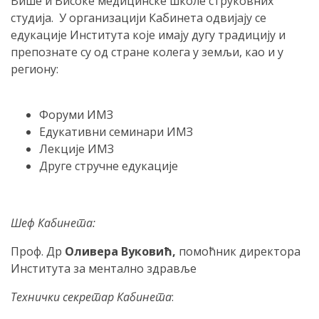
Више и Високе медицинске школе струковних
студија. У организацији Кабинета одвијају се
едукације Института које имају дугу традицију и
препознате су од стране колега у земљи, као и у
региону:
Форуми ИМЗ
Едукативни семинари ИМЗ
Лекције ИМЗ
Друге стручне едукације
Шеф Кабинета:
Проф. Др
Оливера Вуковић,
помоћник директора
Института за ментално здравље
Технички секретар Кабинета
: