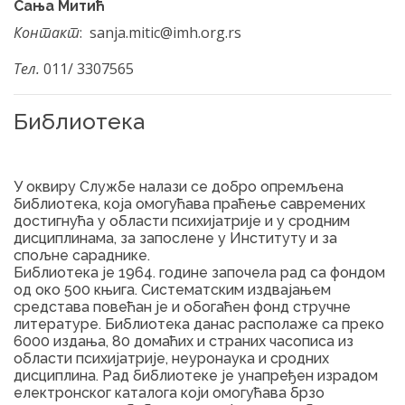
Сања Митић
Контакт
: sanja.mitic@imh.org.rs
Тел.
011/ 3307565
Библиотека
У оквиру Службе налази се добро опремљена
библиотека, која омогућава праћење савремених
достигнућа у области психијатрије и у сродним
дисциплинама, за запослене у Институту и за
спољне сараднике.
Библиотека је 1964. године започела рад са фондом
од око 500 књига. Систематским издвајањем
средстава повећан је и обогаћен фонд стручне
литературе. Библиотека данас располаже са преко
6000 издања, 80 домаћих и страних часописа из
области психијатрије, неуронаука и сродних
дисциплина. Рад библиотеке је унапређен израдом
електронског каталога који омогућава брзо