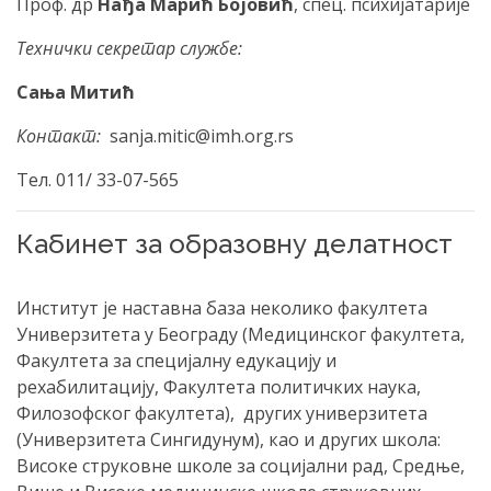
Проф. др
Нађа Марић Бојовић
, спец. психијатарије
Технички секретар службе:
Сања Митић
Контакт:
sanja.mitic@imh.org.rs
Тел. 011/ 33-07-565
Кабинет за образовну делатност
Институт је наставна база неколико факултета
Универзитета у Београду (Медицинског факултета,
Факултета за специјалну едукацију и
рехабилитацију, Факултета политичких наука,
Филозофског факултета), других универзитета
(Универзитета Сингидунум), као и других школа:
Високе струковне школе за социјални рад, Средње,