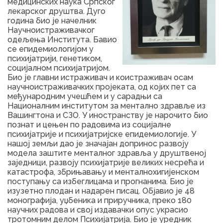
медицинских наука Српског
лекарског друштва. Дуго
година био је начелник
Научноистраживачког
одељења Института. Бавио
се епидемиологијом у
психијатрији, генетиком,
социјалном психијатријом.
Био је главни истраживач и коистраживач осам
научноистраживачких пројеката, од којих пет са
међународним учешћем и у сарадњи са
Националним институтом за ментално здравље из
Вашингтона и СЗО. У иностранству је нарочито био
познат и цењен по радовима из социјалне
психијатрије и психијатријске епидемиологије. У
нашој земљи дао је значајан допринос развоју
модела заштите менталног здравља у друштвеној
заједници, развоју психијатрије великих несрећа и
катастрофа, збрињавању и менталнохигијенском
поступању са избеглицама и прогнанима. Био је
изузетно плодан и надарен писац. Објавио је 48
монографија, уџбеника и приручника, преко 180
научних радова и свој издавачки опус украсио
тротомним делом Психијатрија. Био је уредник