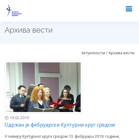
Архива вести
Актуелности / Архива вести
19.02.2019
Одржан је фебруарски Културни круг средом
У оквиру Културног круга средом 13. фебруара 2019. године,