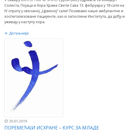
Солиста, Појаца и Хора Храма Свети Сава 13. фебруара у 18 сати на
IV спрату у свечаној „Црвеној“ сали! Позивамо наше амбулантне и
хоспитализоване пацијенте, као и запослене Института, да дођу и
уживају у наступу хора.
Детаљније
30.01.2019
ПОРЕМЕЋАЈИ ИСХРАНЕ – КУРС ЗА МЛАДЕ