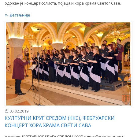
одржан је концерт солиста, појаца и хора храма Светог Саве.
Детаљније
05.02.2019
КУЛТУРНИ КРУГ СРЕДОМ (ККС), ФЕБРУАРСКИ
КОНЦЕРТ ХОРА ХРАМА СВЕТИ САВА
У оквиру КУЛТУРНОГ КРУГА СРЕДОМ (ККС) одржаће се концерт