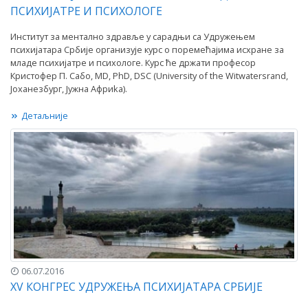
ПСИХИЈАТРЕ И ПСИХОЛОГЕ
Институт за ментално здравље у сарадњи са Удружењем
психијатара Србије организује курс о поремећајима исхране за
младе психијатре и психологе. Курс ће држати професор
Кристофер П. Сабо, MD, PhD, DSC (University of the Witwatersrand,
Joханезбург, Jужнa Aфриka).
Детаљније
06.07.2016
XV КОНГРЕС УДРУЖЕЊА ПСИХИЈАТАРА СРБИЈЕ