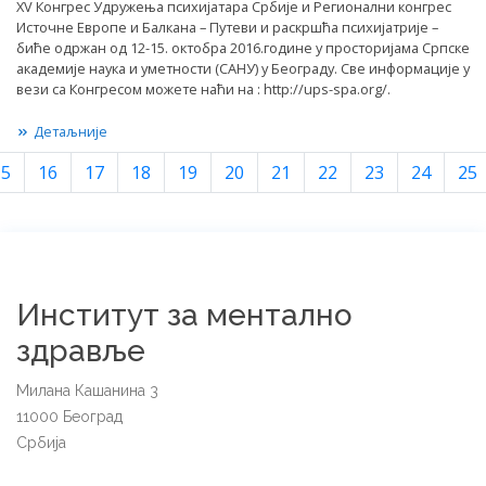
XV Конгрес Удружења психијатара Србије и Регионални конгрес
Источне Европе и Балкана – Путеви и раскршћа психијатрије –
биће одржан од 12-15. oктобpa 2016.године у просторијама Српске
академије наука и уметности (САНУ) у Београду. Све информације у
вези са Конгресом можете наћи на : http://ups-spa.org/.
Детаљније
15
16
17
18
19
20
21
22
23
24
25
Институт за ментално
здравље
Милана Кашанина 3
11000 Београд
Србија