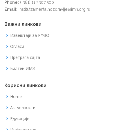
Phone:
(+381) 11 3307 500
Email:
institutzamentalnozdravlje@imh.org.rs
Важни линкови
Извештаји за РФЗО
Огласи
Претрага сајта
Билтен ИМЗ
Корисни линкови
Home
Актуелности
Едукације
Информатор