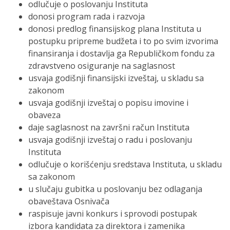
odlučuje o poslovanju Instituta
donosi program rada i razvoja
donosi predlog finansijskog plana Instituta u
postupku pripreme budžeta i to po svim izvorima
finansiranja i dostavlja ga Republičkom fondu za
zdravstveno osiguranje na saglasnost
usvaja godišnji finansijski izveštaj, u skladu sa
zakonom
usvaja godišnji izveštaj o popisu imovine i
obaveza
daje saglasnost na završni račun Instituta
usvaja godišnji izveštaj o radu i poslovanju
Instituta
odlučuje o korišćenju sredstava Instituta, u skladu
sa zakonom
u slučaju gubitka u poslovanju bez odlaganja
obaveštava Osnivača
raspisuje javni konkurs i sprovodi postupak
izbora kandidata za direktora i zamenika