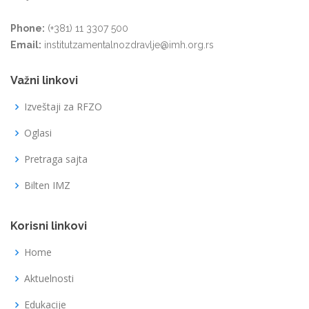
Phone:
(+381) 11 3307 500
Email:
institutzamentalnozdravlje@imh.org.rs
Važni linkovi
Izveštaji za RFZO
Oglasi
Pretraga sajta
Bilten IMZ
Korisni linkovi
Home
Aktuelnosti
Edukacije