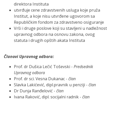
direktora Instituta
utvrđuje cene zdravstvenih usluga koje pruža
Institut, a koje nisu utvrđene ugovorom sa
Republičkim fondom za zdravstveno osiguranje
Vrši i druge poslove koji su stavljeni u nadležnost
upravnog odbora na osnovu zakona, ovog
statuta i drugih opštih akata Instituta
Članovi Upravnog odbora:
Prof. dr Dušica Lečić Toševski -
Predsednik
Upravnog odbora
Prof. dr sci. Vesna Dukanac -
član
Slavka Lakićević, dipl.pravnik u penziji -
član
Dr Dunja Ranđelović -
član
Ivana Raković, dipl. socijalni radnik -
član