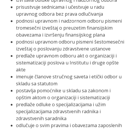
izvršava odluke upravnog i nadzornog odbora
prisustvuje sednicama i učestvuje u radu
upravnog odbora bez prava odlučivanja
podnosi upravnom i nadzornom odboru pismeni
tromesečni izveštaj o preuzetim finansijskim
obavezama i izvršenju finansijskog plana
podnosi upravnom odboru pismeni šestomesečni
izveštaj o poslovanju zdravstvene ustanove
predlaže upravnom odboru akt o organizaciji i
sistematizaciji poslova u Institutu i druge opšte
akte
imenuje članove stručnog saveta i etički odbor u
skladu sa statutom
postavlja pomoćnike u skladu sa zakonom i
opštim aktom o organizaciji i sistematizaciji
predlaže odluke o specijalizacijama i užim
specijalizacijama zdravstvenih radnika i
zdravstvenih saradnika
odlučuje o svim pravima i obavezama zaposlenih