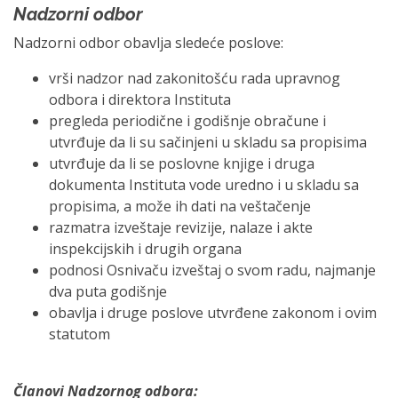
Nadzorni odbor
Nadzorni odbor obavlja sledeće poslove:
vrši nadzor nad zakonitošću rada upravnog
odbora i direktora Instituta
pregleda periodične i godišnje obračune i
utvrđuje da li su sačinjeni u skladu sa propisima
utvrđuje da li se poslovne knjige i druga
dokumenta Instituta vode uredno i u skladu sa
propisima, a može ih dati na veštačenje
razmatra izveštaje revizije, nalaze i akte
inspekcijskih i drugih organa
podnosi Osnivaču izveštaj o svom radu, najmanje
dva puta godišnje
obavlja i druge poslove utvrđene zakonom i ovim
statutom
Članovi Nadzornog odbora: