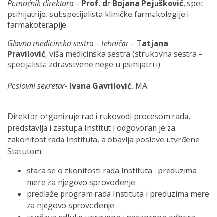
Pomoćnik direktora
–
Prof. dr Bojana Pejušković
, spec.
psihijatrije, subspecijalista kliničke farmakologije i
farmakoterapije
Glavna medicinska sestra – tehničar –
Tatjana
Pravilović,
viša medicinska sestra (strukovna sestra –
specijalista zdravstvene nege u psihijatriji)
Poslovni sekretar-
Ivana Gavrilović
, MA.
Direktor organizuje rad i rukovodi procesom rada,
predstavlja i zastupa Institut i odgovoran je za
zakonitost rada Instituta, a obavlja poslove utvrđene
Statutom:
stara se o zkonitosti rada Instituta i preduzima
mere za njegovo sprovođenje
predlaže program rada Instituta i preduzima mere
za njegovo sprovođenje