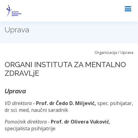
Uprava
Organizacija / Uprava
ORGANI INSTITUTA ZA MENTALNO
ZDRAVLjE
Uprava
VD direktora
- Prof. dr Čedo D. Miljević,
spec. psihijatar,
dr sci. med, naučni saradnik
Pomoćnik direktora -
Prof. dr Olivera Vuković
,
specijalista psihijatrije