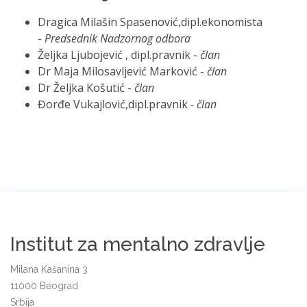
Dragica Milašin Spasenović,dipl.ekonomista
-
Predsednik Nadzornog odbora
Željka Ljubojević , dipl.pravnik -
član
Dr Maja Milosavljević Marković -
član
Dr Željka Košutić -
član
Đorđe Vukajlović,dipl.pravnik
- član
Institut za mentalno zdravlje
Milana Kašanina 3
11000 Beograd
Srbija