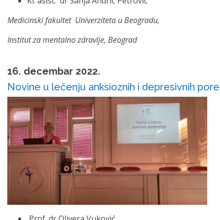
Kl. asist. dr Sanja Andrić Petrović
Medicinski fakultet Univerziteta u Beogradu,
Institut za mentalno zdravlje, Beograd
16. decembar 2022.
Novine u lečenju anksioznih i depresivnih po
Prof. dr Olivera Vuković