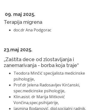
09. maj 2025.
Terapija migrena
doc.dr Ana Podgorac
23.maj 2025.
„Zaštita dece od zlostavljanja i
zanemarivanja - borba koja traje“
Teodora Minčić specijalista medicinske
psihologije,
Prof.dr Jelena Radosavljev Kirćanski,
spec.medicinske psihologije,
Klin.asist. dr Marija Mitković
Vončina,spec.psihijatrije,
Jasmina Bodanović, dipl.socijalni radnik.