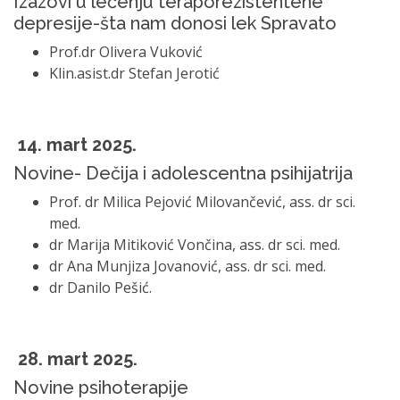
Izazovi u lečenju teraporezistentene
depresije-šta nam donosi lek Spravato
Prof.dr Olivera Vuković
Klin.asist.dr Stefan Jerotić
14. mart 2025.
Novine- Dečija i adolescentna psihijatrija
Prof. dr Milica Pejović Milovančević, ass. dr sci.
med.
dr Marija Mitiković Vončina, ass. dr sci. med.
dr Ana Munjiza Jovanović, ass. dr sci. med.
dr Danilo Pešić.
28. mart 2025.
Novine psihoterapije