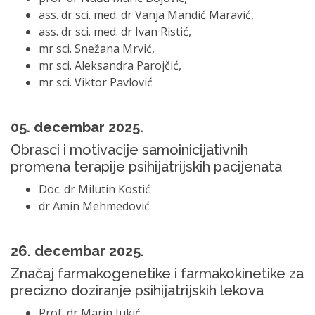
ass. dr sci. med. dr Vanja Mandić Maravić,
ass. dr sci. med. dr Ivan Ristić,
mr sci. Snežana Mrvić,
mr sci. Aleksandra Parojčić,
mr sci. Viktor Pavlović
05. decembar 2025.
Obrasci i motivacije samoinicijativnih
promena terapije psihijatrijskih pacijenata
Doc. dr Milutin Kostić
dr Amin Mehmedović
26. decembar 2025.
Značaj farmakogenetike i farmakokinetike za
precizno doziranje psihijatrijskih lekova
Prof. dr Marin Jukić