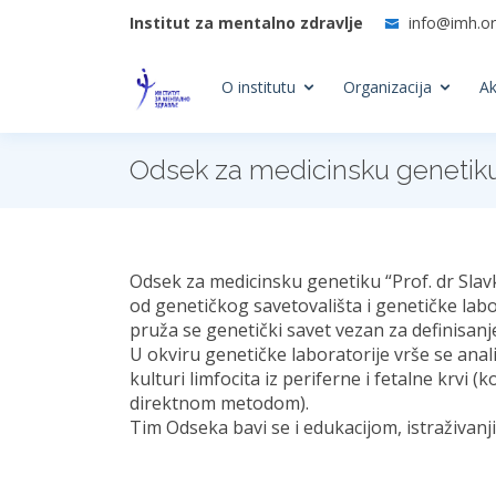
Institut za mentalno zdravlje
info@imh.or
O institutu
Organizacija
Ak
Odsek za medicinsku genetiku 
Odsek za medicinsku genetiku “Prof. dr Slavk
od genetičkog savetovališta i genetičke labo
pruža se genetički savet vezan za definisanj
U okviru genetičke laboratorije vrše se anal
kulturi limfocita iz periferne i fetalne krvi
direktnom metodom).
Tim Odseka bavi se i edukacijom, istraživan