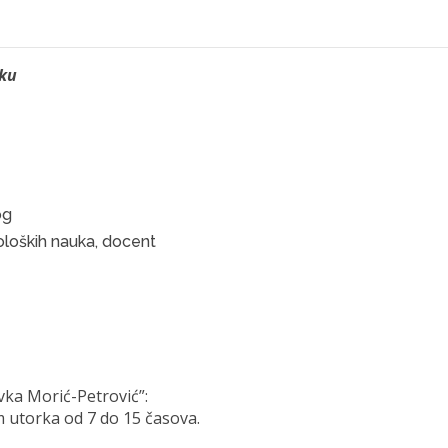
iku
og
bioloških nauka, docent
vka Morić-Petrović”:
 utorka od 7 do 15 časova.