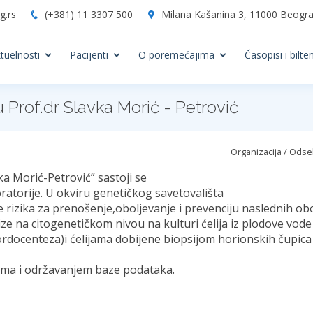
g.rs
(+381) 11 3307 500
Milana Kašanina 3, 11000 Beograd
tuelnosti
Pacijenti
O poremećajima
Časopisi i bilten
Prof.dr Slavka Morić - Petrović
Organizacija / Odse
a Morić-Petrović” sastoji se
ratorije. U okviru genetičkog savetovališta
e rizika za prenošenje,oboljevanje i prevenciju naslednih obo
ize na citogenetičkom nivou na kulturi ćelija iz plodove vod
 (kordocenteza)i ćelijama dobijene biopsijom horionskih čupica
jima i održavanjem baze podataka.