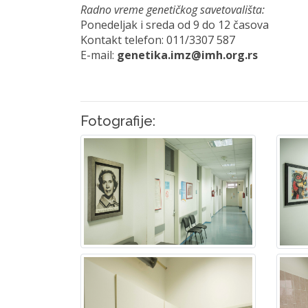
Radno vreme genetičkog savetovališta:
Ponedeljak i sreda od 9 do 12 časova
Kontakt telefon: 011/3307 587
E-mail:
genetika
.
imz
@
imh
.
org
.
rs
Fotografije: