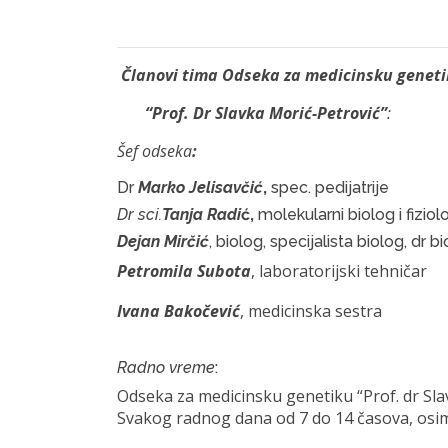
Članovi tima Odseka za medicinsku genet
“Prof. Dr Slavka Morić-Petrović”
:
Šef odseka
:
Dr
Marko Jelisavčić
,
spec. pedijatrije
Dr sci.
Tanja Radi
ć,
molekularni biolog i fiziol
Dejan Mirčić
, biolog, specijalista biolog, dr 
Petromila Subota
, laboratorijski tehničar
Ivana Bakočević
, medicinska sestra
Radno vreme
:
Odseka za medicinsku genetiku “Prof. dr Sla
Svakog radnog dana od 7 do 14 časova, osim