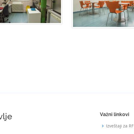
vlje
Važni linkovi
Izveštaji za R