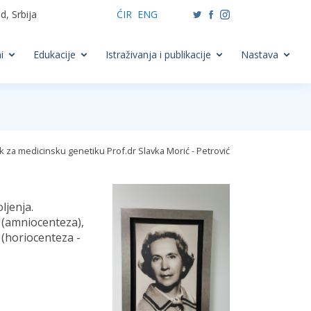
, Srbija
ĆIR
ENG
i
Edukacije
Istraživanja i publikacije
Nastava
k za medicinsku genetiku Prof.dr Slavka Morić - Petrović
ljenja.
e (amniocenteza),
 (horiocenteza -